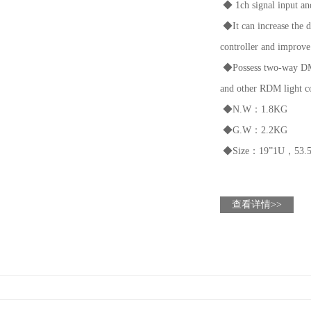
◆ 1ch signal input and 8ch direct signal output
◆It can increase the device number of data bus、 protect DMX512 outpu
controller and improve the safety and stability of digital light control sy
◆Possess two-way DMX512-RDM protocol function. Can feedback the l
and other RDM light controller ◆Voltage：AC90V-240V 50HZ/60HZ
◆N.W：1.8KG
◆G.W：2.2KG
◆Size：19”1U，53.5*18.5*10CM
查看详情>>