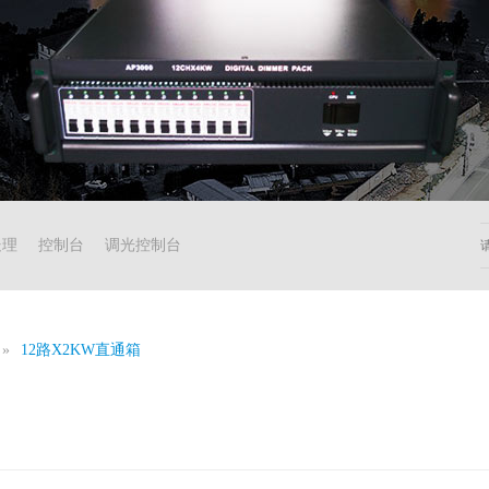
处理
控制台
调光控制台
»
12路X2KW直通箱